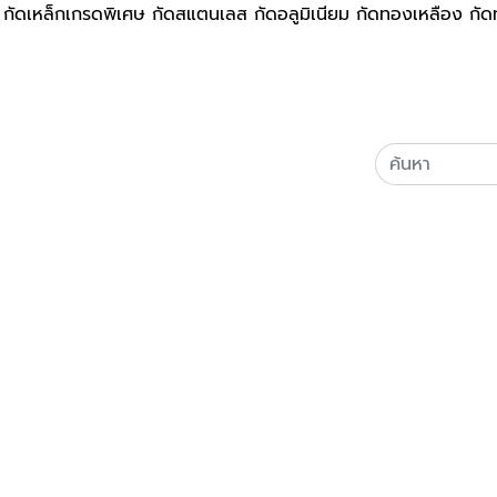
g) กัดเหล็กเกรดพิเศษ กัดสแตนเลส กัดอลูมิเนียม กัดทองเหลือง ก