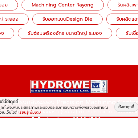
ยอง
Machining Center Rayong
รับผลิตพ
หญ่ ระยอง
รับออกแบบDesign Die
รับผลิตแล
อง
รับซ่อมเครื่องจักร ขนาดใหญ่ ระยอง
รับเช
โรงกัดโรงกลึงระยอง Precision Machining Center
์นี้ใช้คุกกี้
ตั้งค่าคุกกี้
้คุกกี้เพื่อเพิ่มประสิทธิภาพและมอบประสบการณ์ความพึงพอใจของท่านใน
นิคมอุตสาหกรรมอีสเทิร์นซีบอร์ด (ระยอง) ตำบลปลวกแดง อำเภอปล
้งานเว็บไซต์
เรียนรู้เพิ่มเติม
วันจันทร์-ศุกร์ เวลา 08:00-17:00 น.
มล :
production@hydrowethai.com
,
piyanat@hydrowethai.
์ :
082-909-5376
,
090-727-1862
,
084-098-2515
,
033-005