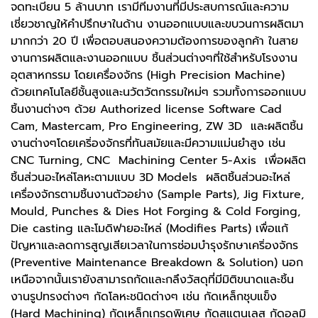
จดทะเบียน 5 ล้านบาท เรามีทีมงานที่มีประสบการณ์และความ
เชี่ยวชาญให้คำปรึกษาในด้าน งานออกแบบและขบวนการผลิตมา
มากกว่า 20 ปี เพื่อตอบสนองความต้องการของลูกค้า ในสาย
งานการผลิตและงานออกแบบ ชิ้นส่วนต่างๆที่ใช้สำหรับโรงงาน
อุตสาหกรรม โดยเครื่องจักร (High Precision Machine)
ด้วยเทคโนโลยีชั้นสูงและนวัตวัตกรรมใหม่ๆ รวมทั้งการออกแบบ
ชิ้นงานต่างๆ ด้วย Authorized license Software Cad
Cam, Mastercam, Pro Engineering, ZW 3D และผลิตชิ้น
งานต่างๆโดยเคริ่องจักรที่ทันสมัยและมีความแม่นยำสูง เช่น
CNC Turning, CNC Machining Center 5-Axis เพื่อผลิต
ชิ้นส่วนอะไหล่โลหะตามแบบ 3D Models ผลิตชิ้นส่วนอะไหล่
เครื่องจักรตามชิ้นงานตัวอย่าง (Sample Parts), Jig Fixture,
Mould, Punches & Dies Hot Forging & Cold Forging,
Die casting และโมดิฟายอะไหล่ (Modifies Parts) เพื่อแก้
ปัญหาและลดการสูญเสียเวลาในการซ่อมบำรุงรักษาเคริ่องจักร
(Preventive Maintenance Breakdown & Solution) นอก
เหนือจากนั้นเรายังสามารถกัดและกลึงวัสดุที่มีมิติขนาดและชิ้น
งานรูปทรงต่างๆ กัดโลหะชนิดต่างๆ เช่น กัดเหล็กชุบแข็ง
(Hard Machining) กัดเหล็กเกรดพิเศษ กัดสแตนเลส กัดอลูมิ