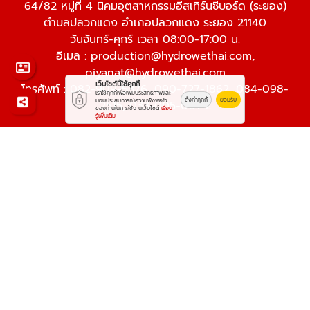
64/82 หมู่ที่ 4 นิคมอุตสาหกรรมอีสเทิร์นซีบอร์ด (ระยอง)
ตำบลปลวกแดง อำเภอปลวกแดง ระยอง 21140
วันจันทร์-ศุกร์ เวลา 08:00-17:00 น.
อีเมล :
production@hydrowethai.com
,
piyanat@hydrowethai.com
เว็บไซต์นี้ใช้คุกกี้
โทรศัพท์ :
082-909-5376
,
090-727-1862
,
084-098-
เราใช้คุกกี้เพื่อเพิ่มประสิทธิภาพและ
ตั้งค่าคุกกี้
ยอมรับ
มอบประสบการณ์ความพึงพอใจ
2515
,
033-005-001-2
ของท่านในการใช้งานเว็บไซต์
เรียน
รู้เพิ่มเติม
© 2569
โรงกัดโรงกลึงระยอง Precision Machining
Center
Work is Secure
Protect Data With Encrypt
Powered By