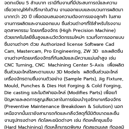
จดทะเบียน 5 ล้านบาท เรามีทีมงานที่มีประสบการณ์และความ
เชี่ยวชาญให้คำปรึกษาในด้าน งานออกแบบและขบวนการผลิตมา
มากกว่า 20 ปี เพื่อตอบสนองความต้องการของลูกค้า ในสาย
งานการผลิตและงานออกแบบ ชิ้นส่วนต่างๆที่ใช้สำหรับโรงงาน
อุตสาหกรรม โดยเครื่องจักร (High Precision Machine)
ด้วยเทคโนโลยีชั้นสูงและนวัตวัตกรรมใหม่ๆ รวมทั้งการออกแบบ
ชิ้นงานต่างๆ ด้วย Authorized license Software Cad
Cam, Mastercam, Pro Engineering, ZW 3D และผลิตชิ้น
งานต่างๆโดยเคริ่องจักรที่ทันสมัยและมีความแม่นยำสูง เช่น
CNC Turning, CNC Machining Center 5-Axis เพื่อผลิต
ชิ้นส่วนอะไหล่โลหะตามแบบ 3D Models ผลิตชิ้นส่วนอะไหล่
เครื่องจักรตามชิ้นงานตัวอย่าง (Sample Parts), Jig Fixture,
Mould, Punches & Dies Hot Forging & Cold Forging,
Die casting และโมดิฟายอะไหล่ (Modifies Parts) เพื่อแก้
ปัญหาและลดการสูญเสียเวลาในการซ่อมบำรุงรักษาเคริ่องจักร
(Preventive Maintenance Breakdown & Solution) นอก
เหนือจากนั้นเรายังสามารถกัดและกลึงวัสดุที่มีมิติขนาดและชิ้น
งานรูปทรงต่างๆ กัดโลหะชนิดต่างๆ เช่น กัดเหล็กชุบแข็ง
(Hard Machining) กัดเหล็กเกรดพิเศษ กัดสแตนเลส กัดอลูมิ