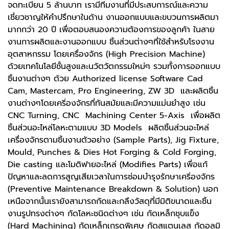
จดทะเบียน 5 ล้านบาท เรามีทีมงานที่มีประสบการณ์และความ
เชี่ยวชาญให้คำปรึกษาในด้าน งานออกแบบและขบวนการผลิตมา
มากกว่า 20 ปี เพื่อตอบสนองความต้องการของลูกค้า ในสาย
งานการผลิตและงานออกแบบ ชิ้นส่วนต่างๆที่ใช้สำหรับโรงงาน
อุตสาหกรรม โดยเครื่องจักร (High Precision Machine)
ด้วยเทคโนโลยีชั้นสูงและนวัตวัตกรรมใหม่ๆ รวมทั้งการออกแบบ
ชิ้นงานต่างๆ ด้วย Authorized license Software Cad
Cam, Mastercam, Pro Engineering, ZW 3D และผลิตชิ้น
งานต่างๆโดยเคริ่องจักรที่ทันสมัยและมีความแม่นยำสูง เช่น
CNC Turning, CNC Machining Center 5-Axis เพื่อผลิต
ชิ้นส่วนอะไหล่โลหะตามแบบ 3D Models ผลิตชิ้นส่วนอะไหล่
เครื่องจักรตามชิ้นงานตัวอย่าง (Sample Parts), Jig Fixture,
Mould, Punches & Dies Hot Forging & Cold Forging,
Die casting และโมดิฟายอะไหล่ (Modifies Parts) เพื่อแก้
ปัญหาและลดการสูญเสียเวลาในการซ่อมบำรุงรักษาเคริ่องจักร
(Preventive Maintenance Breakdown & Solution) นอก
เหนือจากนั้นเรายังสามารถกัดและกลึงวัสดุที่มีมิติขนาดและชิ้น
งานรูปทรงต่างๆ กัดโลหะชนิดต่างๆ เช่น กัดเหล็กชุบแข็ง
(Hard Machining) กัดเหล็กเกรดพิเศษ กัดสแตนเลส กัดอลูมิ